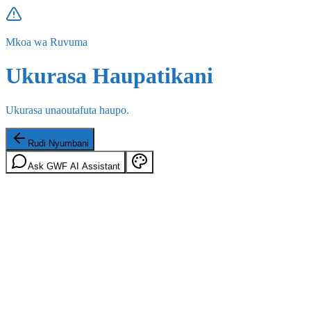
Mkoa wa Ruvuma
Ukurasa Haupatikani
Ukurasa unaoutafuta haupo.
Rudi Nyumbani
Ask GWF AI Assistant