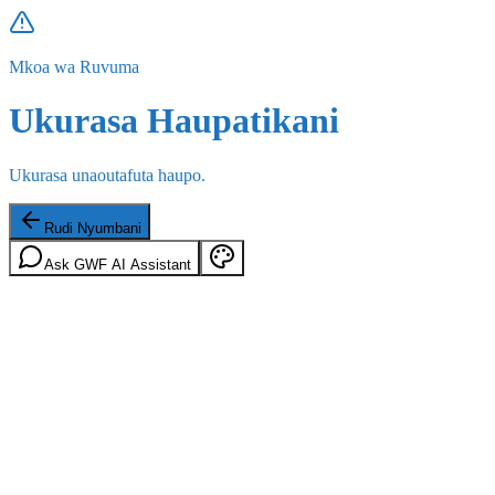
Mkoa wa Ruvuma
Ukurasa Haupatikani
Ukurasa unaoutafuta haupo.
Rudi Nyumbani
Ask GWF AI Assistant