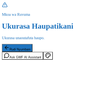
Mkoa wa Ruvuma
Ukurasa Haupatikani
Ukurasa unaoutafuta haupo.
Rudi Nyumbani
Ask GWF AI Assistant