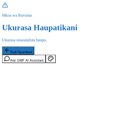
Mkoa wa Ruvuma
Ukurasa Haupatikani
Ukurasa unaoutafuta haupo.
Rudi Nyumbani
Ask GWF AI Assistant