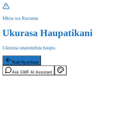
Mkoa wa Ruvuma
Ukurasa Haupatikani
Ukurasa unaoutafuta haupo.
Rudi Nyumbani
Ask GWF AI Assistant