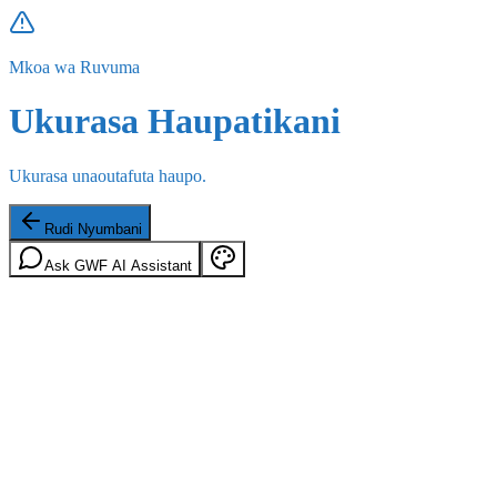
Mkoa wa Ruvuma
Ukurasa Haupatikani
Ukurasa unaoutafuta haupo.
Rudi Nyumbani
Ask GWF AI Assistant