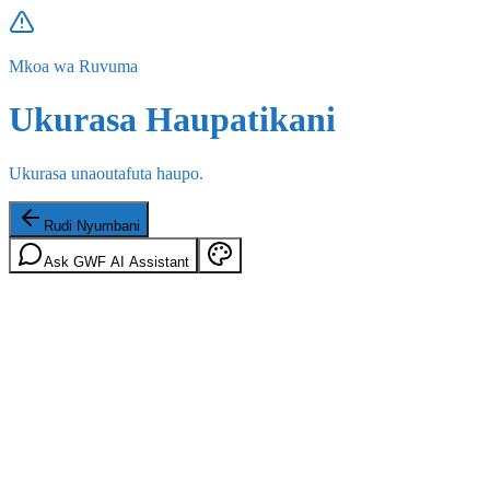
Mkoa wa Ruvuma
Ukurasa Haupatikani
Ukurasa unaoutafuta haupo.
Rudi Nyumbani
Ask GWF AI Assistant