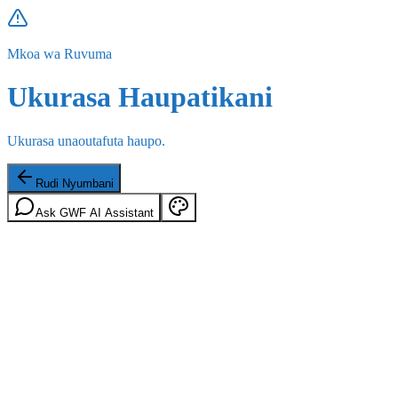
Mkoa wa Ruvuma
Ukurasa Haupatikani
Ukurasa unaoutafuta haupo.
Rudi Nyumbani
Ask GWF AI Assistant