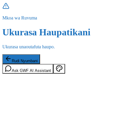
Mkoa wa Ruvuma
Ukurasa Haupatikani
Ukurasa unaoutafuta haupo.
Rudi Nyumbani
Ask GWF AI Assistant