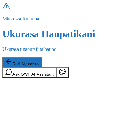
Mkoa wa Ruvuma
Ukurasa Haupatikani
Ukurasa unaoutafuta haupo.
Rudi Nyumbani
Ask GWF AI Assistant