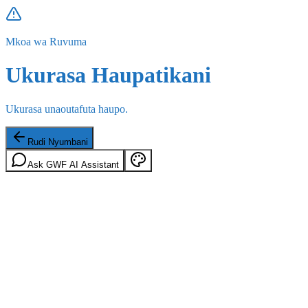
Mkoa wa Ruvuma
Ukurasa Haupatikani
Ukurasa unaoutafuta haupo.
Rudi Nyumbani
Ask GWF AI Assistant