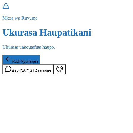
Mkoa wa Ruvuma
Ukurasa Haupatikani
Ukurasa unaoutafuta haupo.
Rudi Nyumbani
Ask GWF AI Assistant