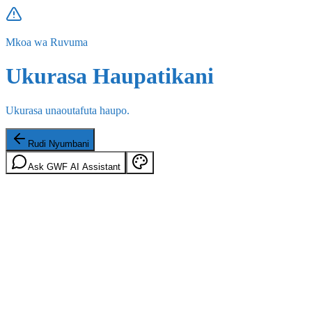
Mkoa wa Ruvuma
Ukurasa Haupatikani
Ukurasa unaoutafuta haupo.
Rudi Nyumbani
Ask GWF AI Assistant