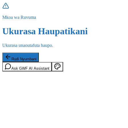
Mkoa wa Ruvuma
Ukurasa Haupatikani
Ukurasa unaoutafuta haupo.
Rudi Nyumbani
Ask GWF AI Assistant