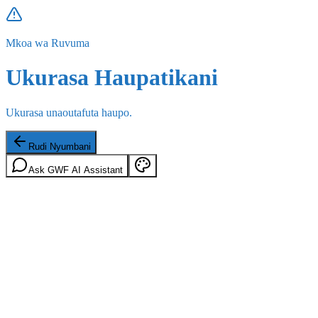
Mkoa wa Ruvuma
Ukurasa Haupatikani
Ukurasa unaoutafuta haupo.
Rudi Nyumbani
Ask GWF AI Assistant