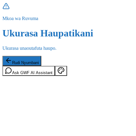
Mkoa wa Ruvuma
Ukurasa Haupatikani
Ukurasa unaoutafuta haupo.
Rudi Nyumbani
Ask GWF AI Assistant