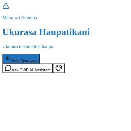
Mkoa wa Ruvuma
Ukurasa Haupatikani
Ukurasa unaoutafuta haupo.
Rudi Nyumbani
Ask GWF AI Assistant