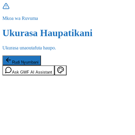
Mkoa wa Ruvuma
Ukurasa Haupatikani
Ukurasa unaoutafuta haupo.
Rudi Nyumbani
Ask GWF AI Assistant