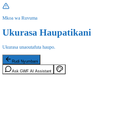
Mkoa wa Ruvuma
Ukurasa Haupatikani
Ukurasa unaoutafuta haupo.
Rudi Nyumbani
Ask GWF AI Assistant