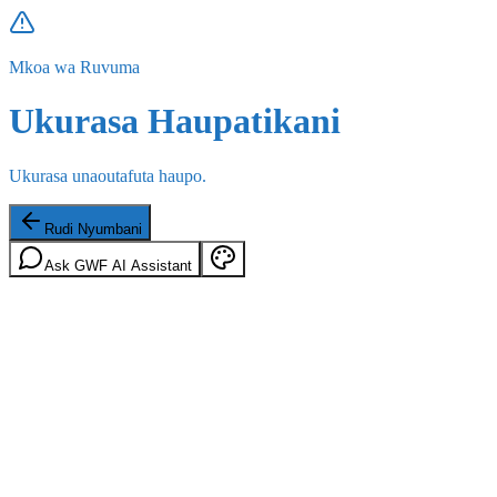
Mkoa wa Ruvuma
Ukurasa Haupatikani
Ukurasa unaoutafuta haupo.
Rudi Nyumbani
Ask GWF AI Assistant