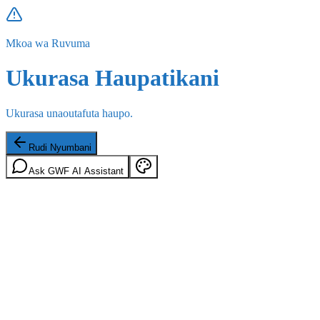
Mkoa wa Ruvuma
Ukurasa Haupatikani
Ukurasa unaoutafuta haupo.
Rudi Nyumbani
Ask GWF AI Assistant