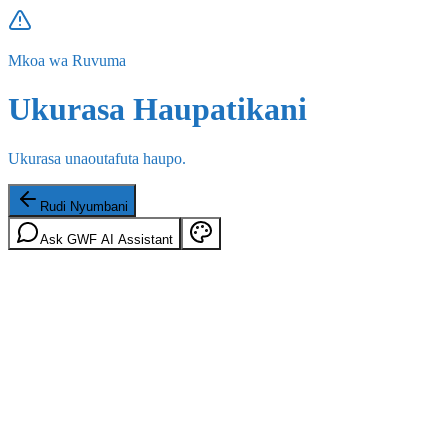
Mkoa wa Ruvuma
Ukurasa Haupatikani
Ukurasa unaoutafuta haupo.
Rudi Nyumbani
Ask GWF AI Assistant