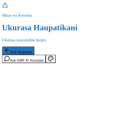
Mkoa wa Ruvuma
Ukurasa Haupatikani
Ukurasa unaoutafuta haupo.
Rudi Nyumbani
Ask GWF AI Assistant