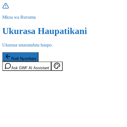
Mkoa wa Ruvuma
Ukurasa Haupatikani
Ukurasa unaoutafuta haupo.
Rudi Nyumbani
Ask GWF AI Assistant