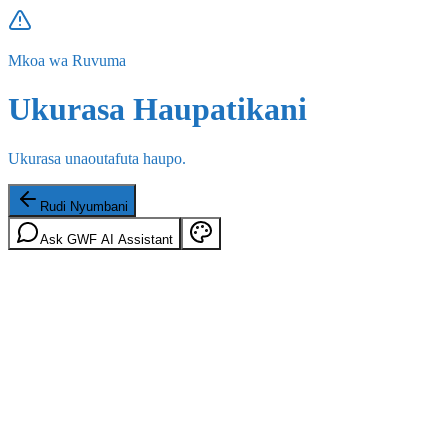
Mkoa wa Ruvuma
Ukurasa Haupatikani
Ukurasa unaoutafuta haupo.
Rudi Nyumbani
Ask GWF AI Assistant