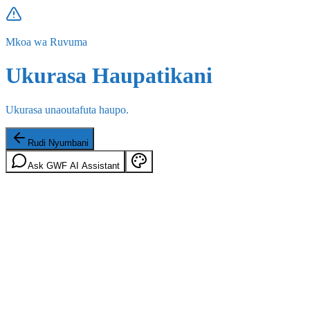
Mkoa wa Ruvuma
Ukurasa Haupatikani
Ukurasa unaoutafuta haupo.
Rudi Nyumbani
Ask GWF AI Assistant