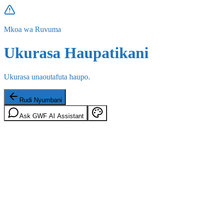
Mkoa wa Ruvuma
Ukurasa Haupatikani
Ukurasa unaoutafuta haupo.
Rudi Nyumbani
Ask GWF AI Assistant