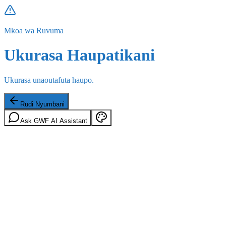
Mkoa wa Ruvuma
Ukurasa Haupatikani
Ukurasa unaoutafuta haupo.
Rudi Nyumbani
Ask GWF AI Assistant