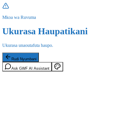
Mkoa wa Ruvuma
Ukurasa Haupatikani
Ukurasa unaoutafuta haupo.
Rudi Nyumbani
Ask GWF AI Assistant