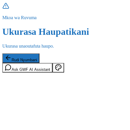
Mkoa wa Ruvuma
Ukurasa Haupatikani
Ukurasa unaoutafuta haupo.
Rudi Nyumbani
Ask GWF AI Assistant