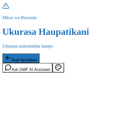
Mkoa wa Ruvuma
Ukurasa Haupatikani
Ukurasa unaoutafuta haupo.
Rudi Nyumbani
Ask GWF AI Assistant