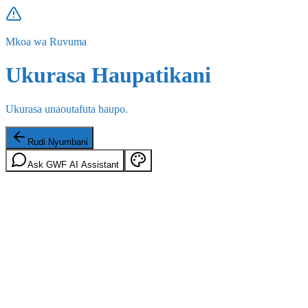
Mkoa wa Ruvuma
Ukurasa Haupatikani
Ukurasa unaoutafuta haupo.
Rudi Nyumbani
Ask GWF AI Assistant