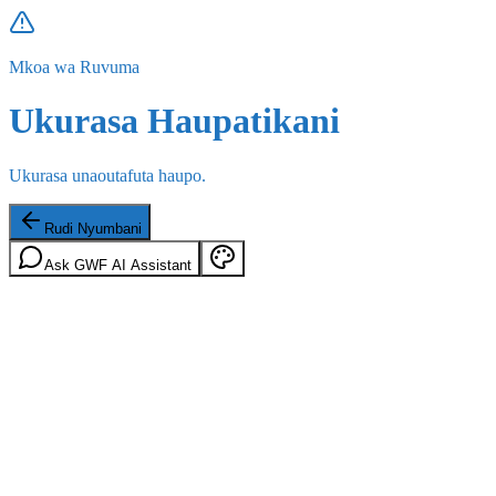
Mkoa wa Ruvuma
Ukurasa Haupatikani
Ukurasa unaoutafuta haupo.
Rudi Nyumbani
Ask GWF AI Assistant