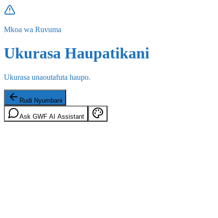
Mkoa wa Ruvuma
Ukurasa Haupatikani
Ukurasa unaoutafuta haupo.
Rudi Nyumbani
Ask GWF AI Assistant