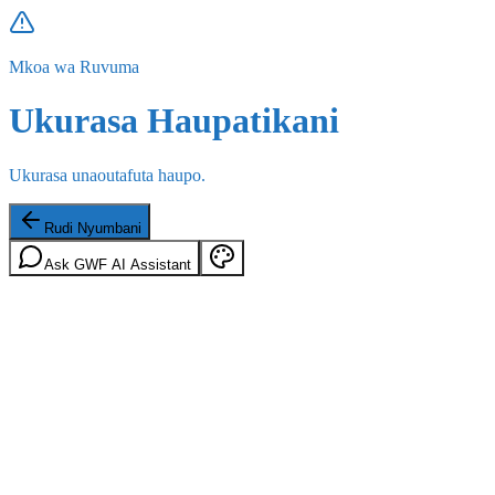
Mkoa wa Ruvuma
Ukurasa Haupatikani
Ukurasa unaoutafuta haupo.
Rudi Nyumbani
Ask GWF AI Assistant