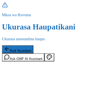
Mkoa wa Ruvuma
Ukurasa Haupatikani
Ukurasa unaoutafuta haupo.
Rudi Nyumbani
Ask GWF AI Assistant