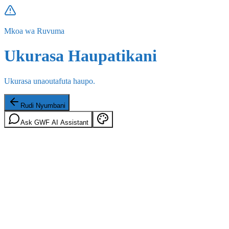
Mkoa wa Ruvuma
Ukurasa Haupatikani
Ukurasa unaoutafuta haupo.
Rudi Nyumbani
Ask GWF AI Assistant