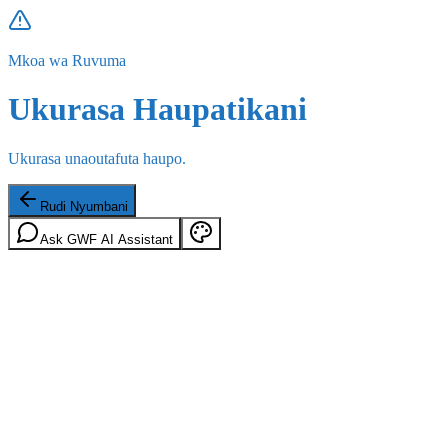
Mkoa wa Ruvuma
Ukurasa Haupatikani
Ukurasa unaoutafuta haupo.
Rudi Nyumbani
Ask GWF AI Assistant