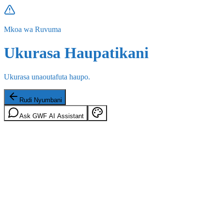
Mkoa wa Ruvuma
Ukurasa Haupatikani
Ukurasa unaoutafuta haupo.
Rudi Nyumbani
Ask GWF AI Assistant