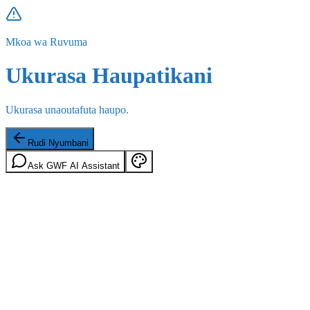
Mkoa wa Ruvuma
Ukurasa Haupatikani
Ukurasa unaoutafuta haupo.
Rudi Nyumbani
Ask GWF AI Assistant