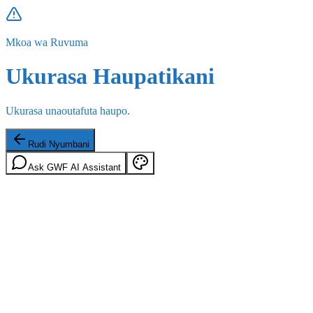
Mkoa wa Ruvuma
Ukurasa Haupatikani
Ukurasa unaoutafuta haupo.
Rudi Nyumbani
Ask GWF AI Assistant