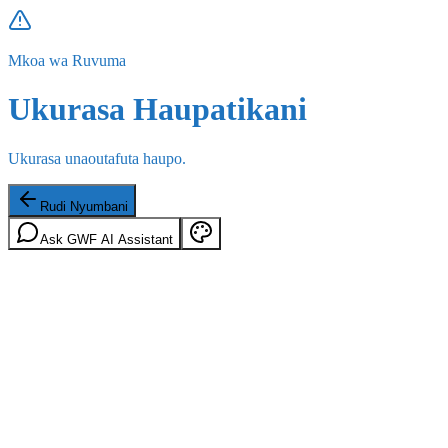
Mkoa wa Ruvuma
Ukurasa Haupatikani
Ukurasa unaoutafuta haupo.
Rudi Nyumbani
Ask GWF AI Assistant