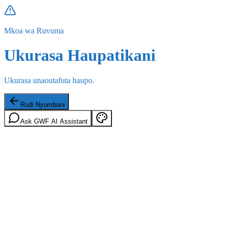
Mkoa wa Ruvuma
Ukurasa Haupatikani
Ukurasa unaoutafuta haupo.
Rudi Nyumbani
Ask GWF AI Assistant