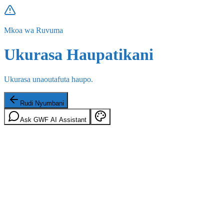
Mkoa wa Ruvuma
Ukurasa Haupatikani
Ukurasa unaoutafuta haupo.
Rudi Nyumbani
Ask GWF AI Assistant